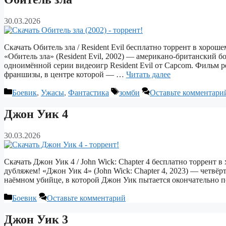
30.03.2026
Скачать Обитель зла / Resident Evil бесплатно торрент в хоро
«Обитель зла» (Resident Evil, 2002) — американо‑британский 
одноимённой серии видеоигр Resident Evil от Capcom. Фильм 
франшизы, в центре которой — …
Читать далее
Рубрики
Метки
Боевик
,
Ужасы
,
Фантастика
зомби
Оставьте комментари
Джон Уик 4
30.03.2026
Скачать Джон Уик 4 / John Wick: Chapter 4 бесплатно торрент 
дубляжем! «Джон Уик 4» (John Wick: Chapter 4, 2023) — четвё
наёмном убийце, в которой Джон Уик пытается окончательно
Рубрики
Боевик
Оставьте комментарий
Джон Уик 3