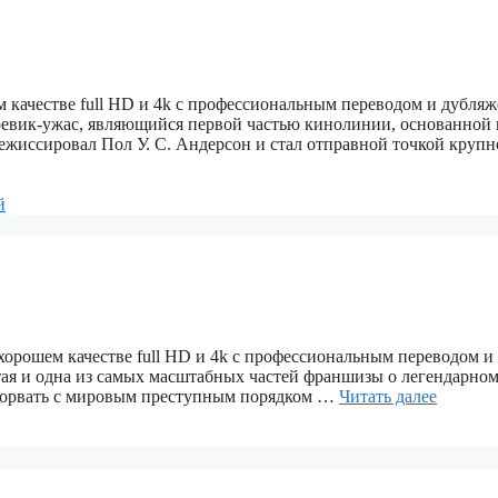
шем качестве full HD и 4k с профессиональным переводом и дубляж
боевик‑ужас, являющийся первой частью кинолинии, основанной 
режиссировал Пол У. С. Андерсон и стал отправной точкой круп
й
в хорошем качестве full HD и 4k с профессиональным переводом и
ртая и одна из самых масштабных частей франшизы о легендарно
 порвать с мировым преступным порядком …
Читать далее