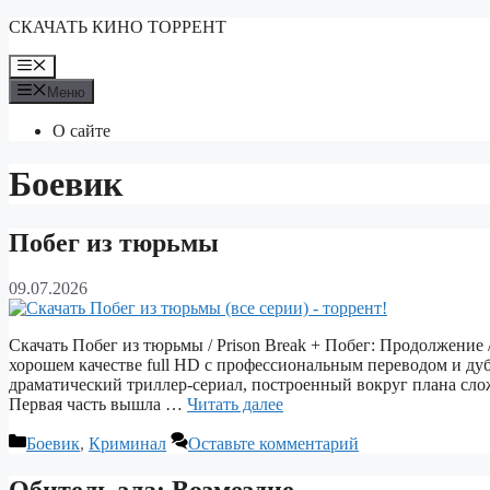
Перейти
СКАЧАТЬ КИНО ТОРРЕНТ
к
содержимому
Меню
Меню
О сайте
Боевик
Побег из тюрьмы
09.07.2026
Скачать Побег из тюрьмы / Prison Break + Побег: Продолжение / 
хорошем качестве full HD с профессиональным переводом и ду
драматический триллер‑сериал, построенный вокруг плана сло
Первая часть вышла …
Читать далее
Рубрики
Боевик
,
Криминал
Оставьте комментарий