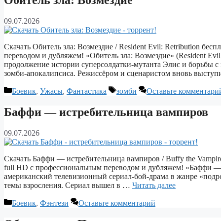
Обитель зла: Возмездие
09.07.2026
Скачать Обитель зла: Возмездие / Resident Evil: Retribution бе
переводом и дубляжем! «Обитель зла: Возмездие» (Resident Evil
продолжение истории суперсолдатки‑мутанта Элис и борьбы с 
зомби‑апокалипсиса. Режиссёром и сценаристом вновь высту
Рубрики
Метки
Боевик
,
Ужасы
,
Фантастика
зомби
Оставьте комментари
Баффи — истребительница вампиров
09.07.2026
Скачать Баффи — истребительница вампиров / Buffy the Vampire
full HD с профессиональным переводом и дубляжем! «Баффи — 
американский телевизионный сериал‑бой‑драма в жанре «подр
темы взросления. Сериал вышел в …
Читать далее
Рубрики
Боевик
,
Фэнтези
Оставьте комментарий