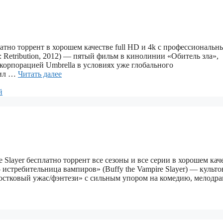
сплатно торрент в хорошем качестве full HD и 4k с профессиональн
: Retribution, 2012) — пятый фильм в кинолинии «Обитель зла»,
корпорацией Umbrella в условиях уже глобального
пил …
Читать далее
й
 Slayer бесплатно торрент все сезоны и все серии в хорошем кач
истребительница вампиров» (Buffy the Vampire Slayer) — культ
остковый ужас/фэнтези» с сильным упором на комедию, мелодра