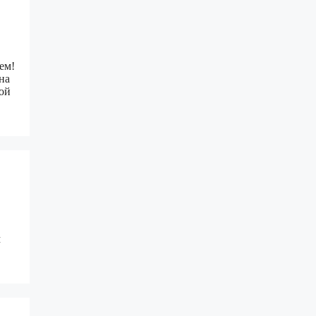
ем!
на
ной
м