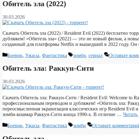
Обитель зла (2022)
30.03.2026
Скачать Обитель зла (2022) / Resident Evil (2022) бесплатно т
дубляжем! «Обитель зла» (2022) — это не новый фильм, а новый
созданный для платформы Netflix и вышедший в 2022 году. О
Рубрики
Метки
Боевик
,
Ужасы
,
Фантастика
зомби
,
сериал
Оставьте ком
Обитель зла: Раккун-Сити
30.03.2026
Скачать Обитель зла: Раккун-Сити / Resident Evil: Welcome to R
профессиональным переводом и дубляжем! «Обитель зла: Раккун‑
переосмысленная экранизация классических игр Resident Evil и 
зомби‑кошмар Раккун‑Сити конца 1990‑х. В отличие …
Читать 
Рубрики
Метки
Боевик
,
Ужасы
,
Фантастика
зомби
Оставьте комментари
Обитель зла