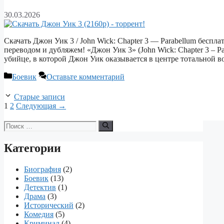
30.03.2026
Скачать Джон Уик 3 / John Wick: Chapter 3 — Parabellum беспл
переводом и дубляжем! «Джон Уик 3» (John Wick: Chapter 3 – P
убийце, в которой Джон Уик оказывается в центре тотальной
Рубрики
Боевик
Оставьте комментарий
Старые записи
Страница
Страница
1
2
Следующая
→
Поиск:
Категории
Биография
(2)
Боевик
(13)
Детектив
(1)
Драма
(3)
Исторический
(2)
Комедия
(5)
Криминал
(4)