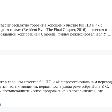
 Chapter бесплатно торрент в хорошем качестве full HD и 4k с
я глава» (Resident Evil: The Final Chapter, 2016) — шестая и
созданной корпорацией Umbrella. Фильм режиссировал Пол У. С.
ррент в хорошем качестве full HD и 4k с профессиональным перево
третья часть кинолинии, первая после ухода режиссёра Пола У. С.
ак постапокалиптическое продолжение «Апокалипсиса», где
й