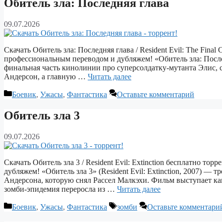
Обитель зла: Последняя глава
09.07.2026
Скачать Обитель зла: Последняя глава / Resident Evil: The Final
профессиональным переводом и дубляжем! «Обитель зла: Последня
финальная часть кинолинии про суперсолдатку‑мутанта Элис, 
Андерсон, а главную …
Читать далее
Рубрики
Боевик
,
Ужасы
,
Фантастика
Оставьте комментарий
Обитель зла 3
09.07.2026
Скачать Обитель зла 3 / Resident Evil: Extinction бесплатно то
дубляжем! «Обитель зла 3» (Resident Evil: Extinction, 2007) — 
Андерсона, которую снял Рассел Малкэхи. Фильм выступает к
зомби‑эпидемия переросла из …
Читать далее
Рубрики
Метки
Боевик
,
Ужасы
,
Фантастика
зомби
Оставьте комментари