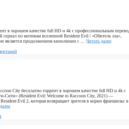
оррент в хорошем качестве full HD и 4k с профессиональным перев
 сериал по мотивам вселенной Resident Evil / «Обитель зла»,
н не является продолжением кинолинии с …
Читать далее
ментарий
accoon City бесплатно торрент в хорошем качестве full HD и 4k с
Сити» (Resident Evil: Welcome to Raccoon City, 2021) —
Resident Evil 2, которая возвращает зрителя в корни франшизы: в
далее
й