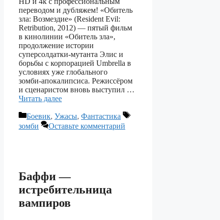
HD и 4k с профессиональным
переводом и дубляжем! «Обитель
зла: Возмездие» (Resident Evil:
Retribution, 2012) — пятый фильм
в кинолинии «Обитель зла»,
продолжение истории
суперсолдатки‑мутанта Элис и
борьбы с корпорацией Umbrella в
условиях уже глобального
зомби‑апокалипсиса. Режиссёром
и сценаристом вновь выступил …
Читать далее
Рубрики
Метки
Боевик
,
Ужасы
,
Фантастика
зомби
Оставьте комментарий
Баффи —
истребительница
вампиров