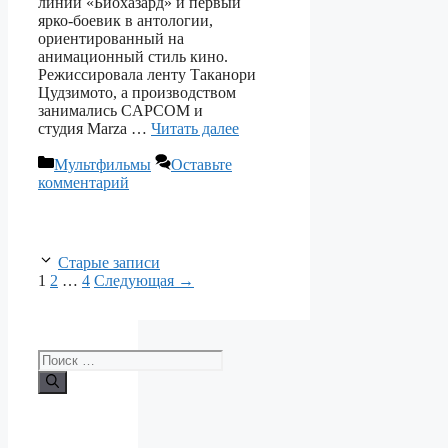
линии «Биохазард» и первый
ярко‑боевик в антологии,
ориентированный на
анимационный стиль кино.
Режиссировала ленту Таканори
Цудзимото, а производством
занимались CAPCOM и
студия Marza …
Читать далее
Рубрики
Мультфильмы
Оставьте
комментарий
Старые записи
Страница
Страница
Страница
1
2
…
4
Следующая
→
Поиск: