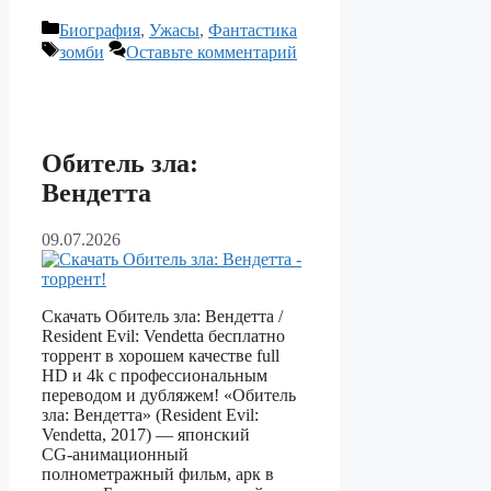
Рубрики
Биография
,
Ужасы
,
Фантастика
Метки
зомби
Оставьте комментарий
Обитель зла:
Вендетта
09.07.2026
Скачать Обитель зла: Вендетта /
Resident Evil: Vendetta бесплатно
торрент в хорошем качестве full
HD и 4k с профессиональным
переводом и дубляжем! «Обитель
зла: Вендетта» (Resident Evil:
Vendetta, 2017) — японский
CG‑анимационный
полнометражный фильм, арк в