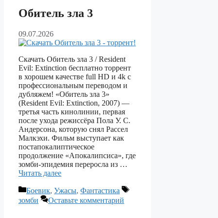
Обитель зла 3
09.07.2026
Скачать Обитель зла 3 / Resident
Evil: Extinction бесплатно торрент
в хорошем качестве full HD и 4k с
профессиональным переводом и
дубляжем! «Обитель зла 3»
(Resident Evil: Extinction, 2007) —
третья часть кинолинии, первая
после ухода режиссёра Пола У. С.
Андерсона, которую снял Рассел
Малкэхи. Фильм выступает как
постапокалиптическое
продолжение «Апокалипсиса», где
зомби‑эпидемия переросла из …
Читать далее
Рубрики
Метки
Боевик
,
Ужасы
,
Фантастика
зомби
Оставьте комментарий