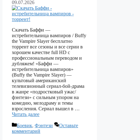
09.07.2026
Скачать Баффи —
истребительница вампиров / Buffy
the Vampire Slayer бесплатно
торрент все сезоны и все серии в
хорошем качестве full HD с
профессиональным переводом и
дубляжем! «Баффи —
истребительница вампиров»
(Buffy the Vampire Slayer) —
культовый американский
телевизионный сериал‑бой‑драма
в жанре «подростковый ужас/
фэнтези» с сильным упором на
комедию, мелодраму и темы
взросления. Сериал вышел в …
Читать далее
Рубрики
Боевик
,
Фэнтези
Оставьте
комментарий