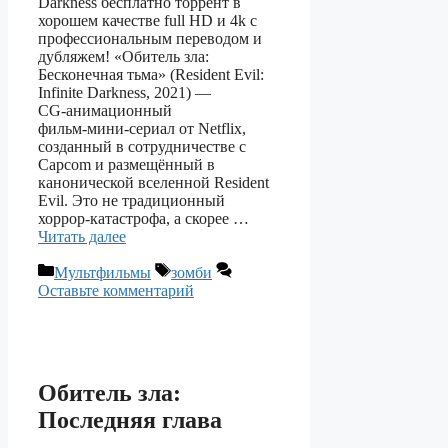
Darkness бесплатно торрент в
хорошем качестве full HD и 4k с
профессиональным переводом и
дубляжем! «Обитель зла:
Бесконечная тьма» (Resident Evil:
Infinite Darkness, 2021) —
CG‑анимационный
фильм‑мини‑сериал от Netflix,
созданный в сотрудничестве с
Capcom и размещённый в
канонической вселенной Resident
Evil. Это не традиционный
хоррор‑катастрофа, а скорее …
Читать далее
Рубрики
Метки
Мультфильмы
зомби
Оставьте комментарий
Обитель зла:
Последняя глава