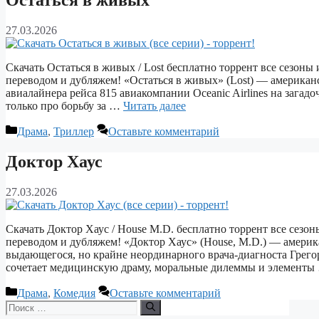
Остаться в живых
27.03.2026
Скачать Остаться в живых / Lost бесплатно торрент все сезоны
переводом и дубляжем! «Остаться в живых» (Lost) — америка
авиалайнера рейса 815 авиакомпании Oceanic Airlines на загад
только про борьбу за …
Читать далее
Рубрики
Драма
,
Триллер
Оставьте комментарий
Доктор Хаус
27.03.2026
Скачать Доктор Хаус / House M.D. бесплатно торрент все сезон
переводом и дубляжем! «Доктор Хаус» (House, M.D.) — амери
выдающегося, но крайне неординарного врача‑диагноста Грег
сочетает медицинскую драму, моральные дилеммы и элемент
Рубрики
Драма
,
Комедия
Оставьте комментарий
Поиск: