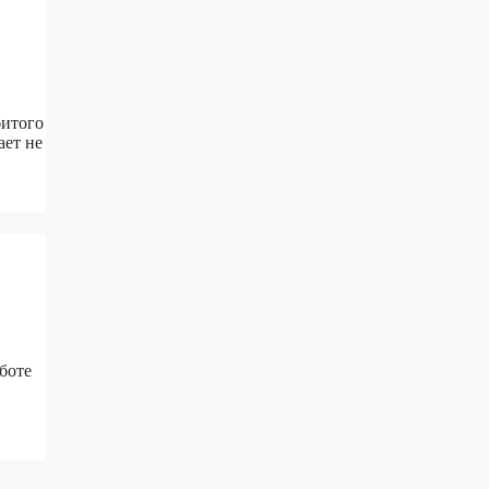
битого
ает не
боте