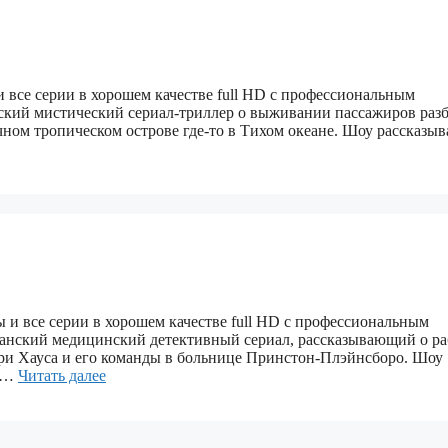
 и все серии в хорошем качестве full HD с профессиональным
нский мистический сериал‑триллер о выживании пассажиров раз
очном тропическом острове где‑то в Тихом океане. Шоу рассказыв
ы и все серии в хорошем качестве full HD с профессиональным
канский медицинский детективный сериал, рассказывающий о ра
ори Хауса и его команды в больнице Принстон‑Плэйнсборо. Шоу
ы …
Читать далее