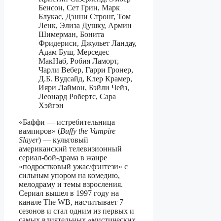
Бенсон, Сет Грин, Марк
Блукас, Дэнни Стронг, Том
Ленк, Элиза Душку, Армин
Шимерман, Бонита
Фридериси, Джульет Ландау,
Адам Буш, Мерседес
МакНаб, Робия Ламорт,
Чарли Вебер, Гарри Гронер,
Д.Б. Вудсайд, Клер Крамер,
Ияри Лаймон, Бэйли Чейз,
Леонард Робертс, Сара
Хэйгэн
«Баффи — истребительница
вампиров» (
Buffy the Vampire
Slayer
) — культовый
американский телевизионный
сериал‑бой‑драма в жанре
«подростковый ужас/фэнтези» с
сильным упором на комедию,
мелодраму и темы взросления.
Сериал вышел в 1997 году на
канале The WB, насчитывает 7
сезонов и стал одним из первых и
самых влиятельных «мистических