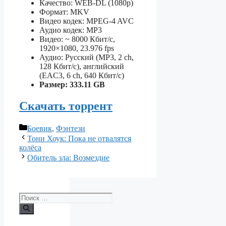
Качество: WEB-DL (1080p)
Формат: MKV
Видео кодек: MPEG-4 AVC
Аудио кодек: MP3
Видео: ~ 8000 Кбит/с,
1920×1080, 23.976 fps
Аудио: Русский (MP3, 2 ch,
128 Кбит/с), английский
(EAC3, 6 ch, 640 Кбит/с)
Размер: 333.11 GB
Скачать торрент
Рубрики
Боевик
,
Фэнтези
Тони Хоук: Пока не отвалятся
колёса
Обитель зла: Возмездие
Поиск: