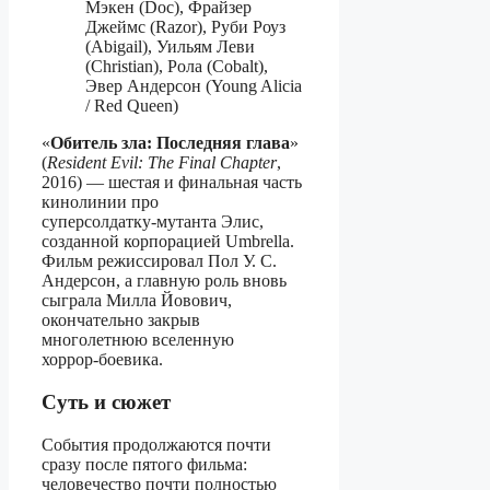
Мэкен (Doc), Фрайзер
Джеймс (Razor), Руби Роуз
(Abigail), Уильям Леви
(Christian), Рола (Cobalt),
Эвер Андерсон (Young Alicia
/ Red Queen)
«
Обитель зла: Последняя глава
»
(
Resident Evil: The Final Chapter
,
2016) — шестая и финальная часть
кинолинии про
суперсолдатку‑мутанта Элис,
созданной корпорацией Umbrella.
Фильм режиссировал Пол У. С.
Андерсон, а главную роль вновь
сыграла Милла Йовович,
окончательно закрыв
многолетнюю вселенную
хоррор‑боевика.
Суть и сюжет
События продолжаются почти
сразу после пятого фильма:
человечество почти полностью