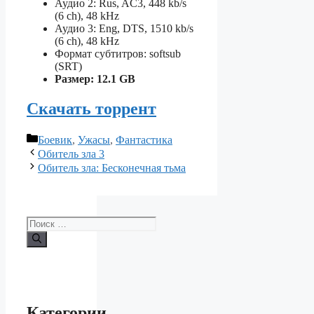
Аудио 2: Rus, AC3, 448 kb/s
(6 ch), 48 kHz
Аудио 3: Eng, DTS, 1510 kb/s
(6 ch), 48 kHz
Формат субтитров: softsub
(SRT)
Размер: 12.1 GB
Скачать торрент
Рубрики
Боевик
,
Ужасы
,
Фантастика
Обитель зла 3
Обитель зла: Бесконечная тьма
Поиск:
Категории