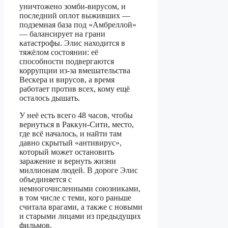
уничтожено зомби‑вирусом, и
последний оплот выживших —
подземная база под «Амбреллой»
— балансирует на грани
катастрофы. Элис находится в
тяжёлом состоянии: её
способности подвергаются
коррупции из‑за вмешательства
Вескера и вирусов, а время
работает против всех, кому ещё
осталось дышать.
У неё есть всего 48 часов, чтобы
вернуться в Раккун‑Сити, место,
где всё началось, и найти там
давно скрытый «антивирус»,
который может остановить
заражение и вернуть жизни
миллионам людей. В дороге Элис
объединяется с
немногочисленными союзниками,
в том числе с теми, кого раньше
считала врагами, а также с новыми
и старыми лицами из предыдущих
фильмов.