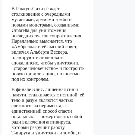
В Раккун‑Сити её ждёт
столкновение с очередными
мутантами, армиями зомби и
новыми монстрами, созданными
Umbrella для уничтожения
последних очагов сопротивления.
Параллельно выясняется, что
«Амбрелла» и её высший совет,
включая Альберта Вескера,
планируют использовать
апокалипсис, чтобы уничтожить
«старое человечество» и построить
новую цивилизацию, полностью
под их контролем.
В финале Элис, лишённая сил и
памяти, сталкивается с истиной: её
тело и разум являются частью
сложного эксперимента, а
единственный способ спасти
остальных — пожертвовать собой
ради включения антивируса,
который разрушит работу
T‑вируса и уничтожит и зомби, и