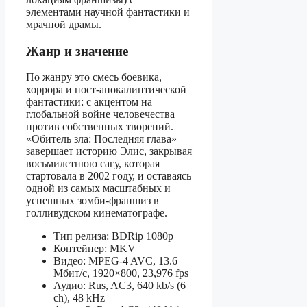
элементами научной фантастики и
мрачной драмы.
Жанр и значение
По жанру это смесь боевика,
хоррора и пост‑апокалиптической
фантастики: с акцентом на
глобальной войне человечества
против собственных творений.
«Обитель зла: Последняя глава»
завершает историю Элис, закрывая
восьмилетнюю сагу, которая
стартовала в 2002 году, и оставаясь
одной из самых масштабных и
успешных зомби‑франшиз в
голливудском кинематографе.
Тип релиза: BDRip 1080p
Контейнер: MKV
Видео: MPEG-4 AVC, 13.6
Mбит/с, 1920×800, 23,976 fps
Аудио: Rus, AC3, 640 kb/s (6
ch), 48 kHz