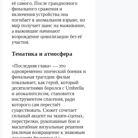
её самого. После грандиозного
финального сражения и
включения устройства она
погибает в аномальном взрыве, но
мир получает шанс на выживание,
а выжившие начинают
возрождение цивилизации без её
участия.
Тематика и атмосфера
«Последняя глава» — это
одновременно эпический боевик и
финальная трагедия: фильм
показывает, как герой, который
десятилетиями боролся с Umbrella
и апокалипсисом, становится
инструментом спасения, ради
которого сам перестаёт
существовать. Сюжет сочетает
сильный акцент на экшен‑сценах,
перестрелки, рукопашные бои и
масштабные визуальные решения
(включая возвращение к знаковым
локациям франшизы) с