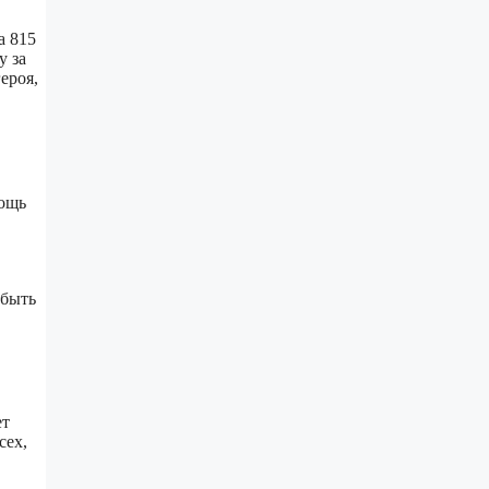
а 815
у за
ероя,
мощь
 быть
ет
сех,