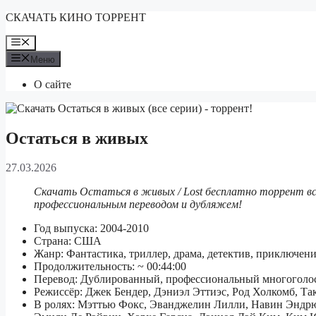
Перейти
СКАЧАТЬ КИНО ТОРРЕНТ
к
содержимому
Меню
Меню
О сайте
Остаться в живых
27.03.2026
Скачать Остаться в живых / Lost бесплатно торрент все 
профессиональным переводом и дубляжем!
Год выпуска: 2004-2010
Страна: США
Жанр: Фантастика, триллер, драма, детектив, приключен
Продолжительность: ~ 00:44:00
Перевод: Дублированный, профессиональный многоголос
Режиссёр: Джек Бендер, Дэниэл Эттиэс, Род Холкомб, Та
В ролях: Мэттью Фокс, Эванджелин Лилли, Навин Эндр