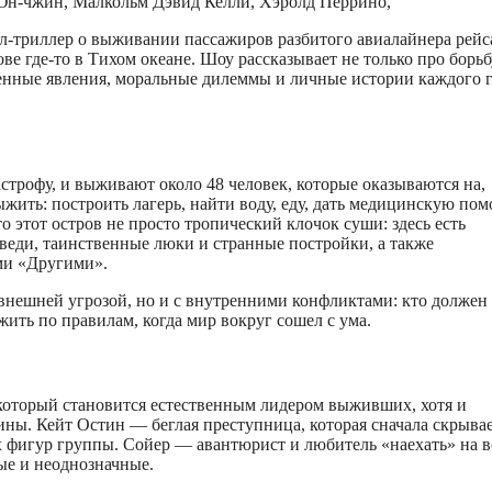
Юн-чжин, Малкольм Дэвид Келли, Хэролд Перрино,
л‑триллер о выживании пассажиров разбитого авиалайнера рейс
ве где‑то в Тихом океане. Шоу рассказывает не только про борьб
венные явления, моральные дилеммы и личные истории каждого г
строфу, и выживают около 48 человек, которые оказываются на,
ыжить: построить лагерь, найти воду, еду, дать медицинскую по
о этот остров не просто тропический клочок суши: здесь есть
веди, таинственные люки и странные постройки, а также
ми «Другими».
внешней угрозой, но и с внутренними конфликтами: кто должен
 жить по правилам, когда мир вокруг сошел с ума.
который становится естественным лидером выживших, хотя и
вины. Кейт Остин — беглая преступница, которая сначала скрыва
х фигур группы. Сойер — авантюрист и любитель «наехать» на в
ые и неоднозначные.