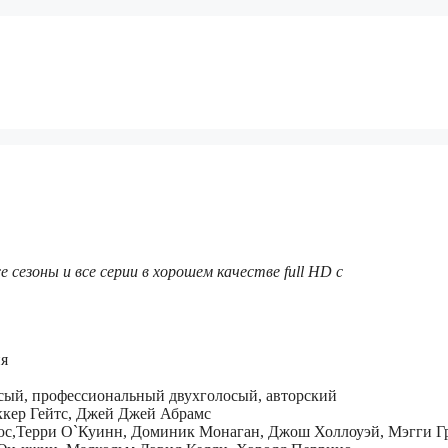
сезоны и все серии в хорошем качестве full HD с
ия
ый, профессиональный двухголосый, авторский
ккер Гейтс, Джей Джей Абрамс
юс,Терри О`Куинн, Доминик Монаган, Джош Холлоуэй, Мэгги Гр