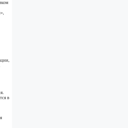
иком
»,
ации,
а
я.
тся в
я