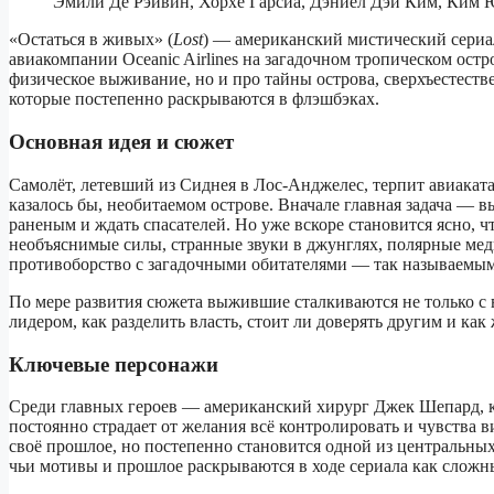
Эмили Де Рэйвин, Хорхе Гарсиа, Дэниел Дэй Ким, Ким 
«Остаться в живых» (
Lost
) — американский мистический сериа
авиакомпании Oceanic Airlines на загадочном тропическом остро
физическое выживание, но и про тайны острова, сверхъестест
которые постепенно раскрываются в флэшбэках.
Основная идея и сюжет
Самолёт, летевший из Сиднея в Лос‑Анджелес, терпит авиаката
казалось бы, необитаемом острове. Вначале главная задача — в
раненым и ждать спасателей. Но уже вскоре становится ясно, чт
необъяснимые силы, странные звуки в джунглях, полярные мед
противоборство с загадочными обитателями — так называемы
По мере развития сюжета выжившие сталкиваются не только с 
лидером, как разделить власть, стоит ли доверять другим и как
Ключевые персонажи
Среди главных героев — американский хирург Джек Шепард, 
постоянно страдает от желания всё контролировать и чувства 
своё прошлое, но постепенно становится одной из центральны
чьи мотивы и прошлое раскрываются в ходе сериала как сложн