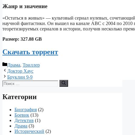
Жанр и значение
«Остаться в живых» — культовый сериал нулевых, сочетающий
научной фантастики. Он вышел на канале ABC с 2004 по 2010 г
теоретизируемых сериалов в истории, получив несколько прем
Размер: 327.88 GB
Скачать торрент
Рубрики
Драма
,
Триллер
Доктор Хаус
Бруклин 9-9
Поиск:
Категории
Биография
(2)
Боевик
(13)
Детектив
(1)
Драма
(3)
Исторический
(2)