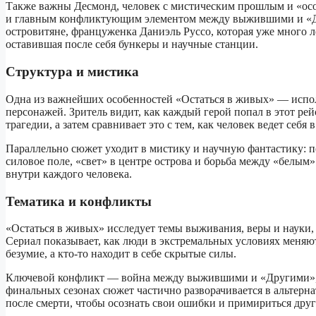
Также важны Десмонд, человек с мистическим прошлым и «ос
и главным конфликтующим элементом между выжившими и «Др
островитяне, француженка Даниэль Руссо, которая уже много л
оставившая после себя бункеры и научные станции.
Структура и мистика
Одна из важнейших особенностей «Остаться в живых» — испол
персонажей. Зритель видит, как каждый герой попал в этот рей
трагедии, а затем сравнивает это с тем, как человек ведет себя
Параллельно сюжет уходит в мистику и научную фантастику: п
силовое поле, «свет» в центре острова и борьба между «белым
внутри каждого человека.
Тематика и конфликты
«Остаться в живых» исследует темы выживания, веры и науки,
Сериал показывает, как люди в экстремальных условиях меняютс
безумие, а кто‑то находит в себе скрытые силы.
Ключевой конфликт — война между выжившими и «Другими», а
финальных сезонах сюжет частично разворачивается в альтерн
после смерти, чтобы осознать свои ошибки и примириться друг