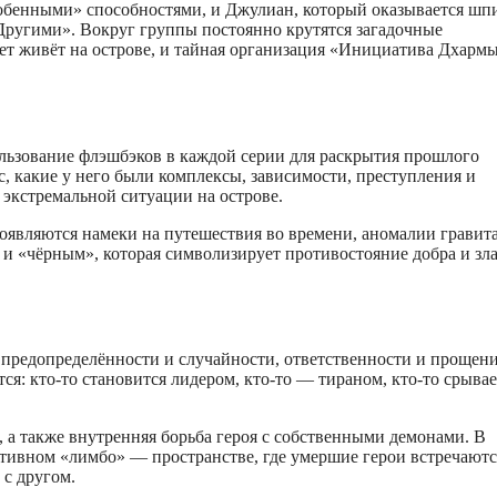
обенными» способностями, и Джулиан, который оказывается шп
угими». Вокруг группы постоянно крутятся загадочные
ет живёт на острове, и тайная организация «Инициатива Дхармы
ьзование флэшбэков в каждой серии для раскрытия прошлого
с, какие у него были комплексы, зависимости, преступления и
 в экстремальной ситуации на острове.
оявляются намеки на путешествия во времени, аномалии гравит
» и «чёрным», которая символизирует противостояние добра и зл
 предопределённости и случайности, ответственности и прощени
я: кто‑то становится лидером, кто‑то — тираном, кто‑то срывае
 также внутренняя борьба героя с собственными демонами. В
ативном «лимбо» — пространстве, где умершие герои встречаютс
 с другом.