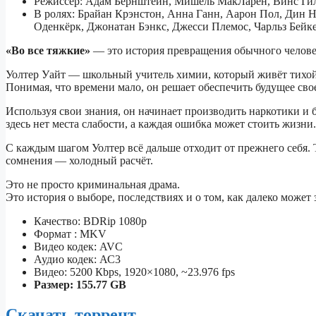
Режиссёр: Адам Бернштейн, Мишель МакЛарен, Винс Ги
В ролях: Брайан Крэнстон, Анна Ганн, Аарон Пол, Дин Н
Оденкёрк, Джонатан Бэнкс, Джесси Племос, Чарльз Бейке
«Во все тяжкие»
— это история превращения обычного человека
Уолтер Уайт — школьный учитель химии, который живёт тихой 
Понимая, что времени мало, он решает обеспечить будущее сво
Используя свои знания, он начинает производить наркотики и 
здесь нет места слабости, а каждая ошибка может стоить жизни.
С каждым шагом Уолтер всё дальше отходит от прежнего себя. Т
сомнения — холодный расчёт.
Это не просто криминальная драма.
Это история о выборе, последствиях и о том, как далеко может 
Качество: BDRip 1080p
Формат : MKV
Видео кодек: AVC
Аудио кодек: АС3
Видео: 5200 Кbps, 1920×1080, ~23.976 fps
Размер: 155.77 GB
Скачать торрент