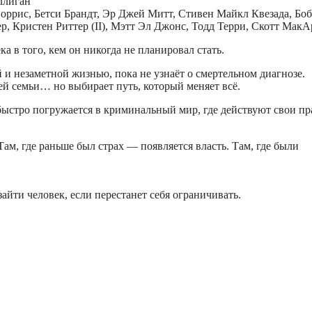
ллиган
оррис, Бетси Брандт, Эр Джей Митт, Стивен Майкл Квезада, Боб
р, Кристен Риттер (II), Мэтт Эл Джонс, Тодд Терри, Скотт МакА
 в того, кем он никогда не планировал стать.
и незаметной жизнью, пока не узнаёт о смертельном диагнозе.
ей семьи… но выбирает путь, который меняет всё.
быстро погружается в криминальный мир, где действуют свои пр
ам, где раньше был страх — появляется власть. Там, где были
зайти человек, если перестанет себя ограничивать.