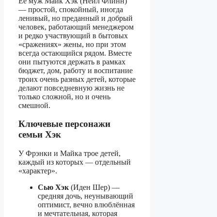
Её муж Майк Хэк (Нейл Флинн)
— простой, спокойный, иногда
ленивый, но преданный и добрый
человек, работающий менеджером
и редко участвующий в бытовых
«сражениях» жены, но при этом
всегда остающийся рядом. Вместе
они пытуются держать в рамках
бюджет, дом, работу и воспитание
троих очень разных детей, которые
делают повседневную жизнь не
только сложной, но и очень
смешной.
Ключевые персонажи
семьи Хэк
У Фрэнки и Майка трое детей,
каждый из которых — отдельный
«характер».
Сью Хэк
(Иден Шер) —
средняя дочь, неунывающий
оптимист, вечно влюблённая
и мечтательная, которая