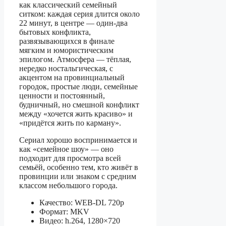
как классический семейный
ситком: каждая серия длится около
22 минут, в центре — один‑два
бытовых конфликта,
развязывающихся в финале
мягким и юмористическим
эпилогом. Атмосфера — тёплая,
нередко ностальгическая, с
акцентом на провинциальный
городок, простые люди, семейные
ценности и постоянный,
будничный, но смешной конфликт
между «хочется жить красиво» и
«придётся жить по карману».
Сериал хорошо воспринимается и
как «семейное шоу» — оно
подходит для просмотра всей
семьёй, особенно тем, кто живёт в
провинции или знаком с средним
классом небольшого города.
Качество: WEB-DL 720p
Формат: MKV
Видео: h.264, 1280×720