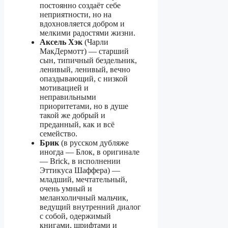
постоянно создаёт себе
неприятности, но на
вдохновляется добром и
мелкими радостями жизни.
Аксель Хэк
(Чарли
МакДермотт) — старший
сын, типичный бездельник,
ленивый, ленивый, вечно
опаздывающий, с низкой
мотивацией и
неправильными
приоритетами, но в душе
такой же добрый и
преданный, как и всё
семейство.
Брик
(в русском дубляже
иногда — Блок, в оригинале
— Brick, в исполнении
Эттикуса Шаффера) —
младший, мечтательный,
очень умный и
меланхоличный мальчик,
ведущий внутренний диалог
с собой, одержимый
книгами, шрифтами и