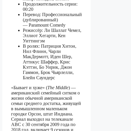
Продолжительность серии:
00:20
Перевод: Профессиональный
(дублированный)
— Paramount Comedy
Режиссёр: Ли Шаллат Чемел,
Эллиот Хегарти, Кен
Уиттингэм
В ролях: Патриция Хитон,
Нил Флинн, Чарли
МакДермотт, Иден Шер,
Аттикус Шаффер, Крис
Кэттэн, Бо Уирик, Джон
Гаммон, Брок Чьярлелли,
Блейн Саундерс
«Бывает и хуже» (
The Middle
) —
американский семейный ситком о
жизни обычной американской
семьи среднего достатка, живущей
в вымышленном маленьком
городке Орсон, штат Индиана.
Сериал выходил на телеканале
ABC с 30 сентября 2009 года по
2018 год, включает 9 сезонов и